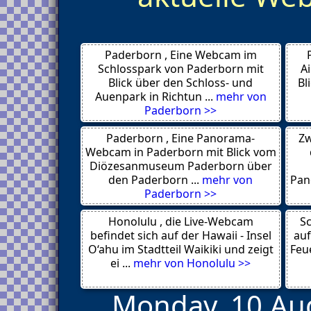
Alsheim
Coburg
Kröv
Betzdorf
Paderborn , Eine Webcam im
Zweibruecken 66482
Wissen an der Sieg 57538
Schlosspark von Paderborn mit
A
Wissen an der Sieg 57537
Blick über den Schloss- und
Bl
Winnweiler 67722
Auenpark in Richtun ...
mehr von
Weilerbach 67685
Paderborn >>
Trier
Coburg
Paderborn , Eine Panorama-
Zw
Trier 54293
Traben Trarbach 56841
Webcam in Paderborn mit Blick vom
Stebach 56276
Diözesanmuseum Paderborn über
Speyer 67346
den Paderborn ...
mehr von
Pan
Schweich Issel 54338
Paderborn >>
Schleiden 53932
Schifferstadt 67105
Honolulu , die Live-Webcam
Ruesselsheim 65428
Sc
Ruedesheim am Rhein 65385
befindet sich auf der Hawaii - Insel
auf
Rockenhausen 67806
O‘ahu im Stadtteil Waikiki und zeigt
Feue
Rieschweiler Muehlbach 66509
ei ...
mehr von Honolulu >>
Monday, 10.Aug