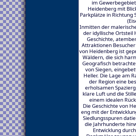
im Gewerbegebiet
Heidenberg mit Blic
Parkplätze in Richtung 
(Ei
Inmitten der malerische
der idyllische Ortstei
Geschichte, atember
Attraktionen Besucher 
von Heidenberg ist gep
Wäldern, die sich har
Geografisch betrachtet
von Siegen, eingebet
Heller. Die Lage am R
der Region eine be
erholsamen Spazierg
klare Luft und die Sti
einem idealen Rück
Die Geschichte von Hei
eng mit der Entwicklun
Siedlungsspuren datier
die Jahrhunderte hinw
Entwicklung durch