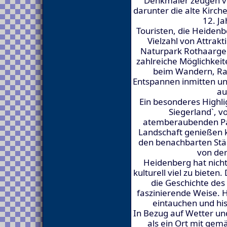
Denkmäler zeugen v
darunter die alte Kirch
12. Ja
Touristen, die Heidenb
Vielzahl von Attrak
Naturpark Rothaargeb
zahlreiche Möglichkei
beim Wandern, Ra
Entspannen inmitten un
au
Ein besonderes Highlig
Siegerland`, 
atemberaubenden Pa
Landschaft genießen kö
den benachbarten Städ
von der
Heidenberg hat nicht
kulturell viel zu biete
die Geschichte des
faszinierende Weise. 
eintauchen und hi
In Bezug auf Wetter un
als ein Ort mit ge