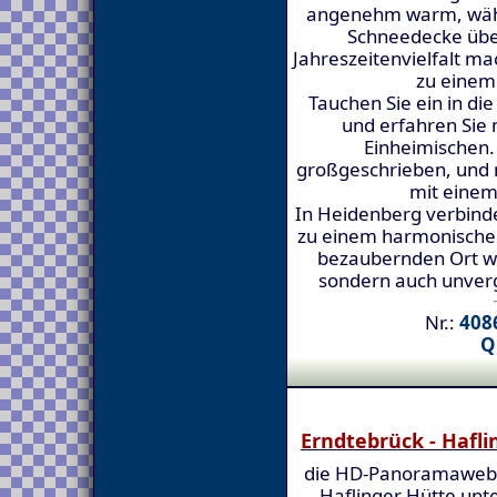
angenehm warm, währ
Schneedecke über
Jahreszeitenvielfalt ma
zu einem 
Tauchen Sie ein in d
und erfahren Sie 
Einheimischen.
großgeschrieben, und 
mit einem
In Heidenberg verbinde
zu einem harmonischen
bezaubernden Ort wir
sondern auch unverg
Nr.:
4086
Q
Erndtebrück - Hafli
die HD-Panoramaweb
Haflinger Hütte unt