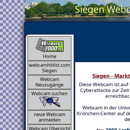
Siegen Webca
Home
webcamhitlist.com
Siegen
Siegen - Markt
Webcam
Diese Webcam ist auf 
Neuzugänge
Cyberattacke zur Zeit 
Webcam suchen
erreichbar.
Webcam in der Univer
Krönchen-Center auf d
neue Webcam
de
anmelden
Webcam Übersicht