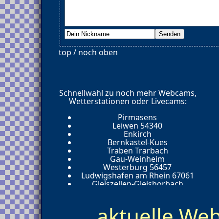
top / noch oben
Schnellwahl zu noch mehr Webcams,
Wetterstationen oder Livecams:
Pirmasens
Leiwen 54340
Enkirch
Bernkastel-Kues
Traben Trarbach
Gau-Weinheim
Westerburg 56457
Ludwigshafen am Rhein 67061
Gleiszellen-Gleishorbach
Ingelheim
Traben Trarbach 56841
aktuelle W
Mainz 55116
Pirmasens 66955