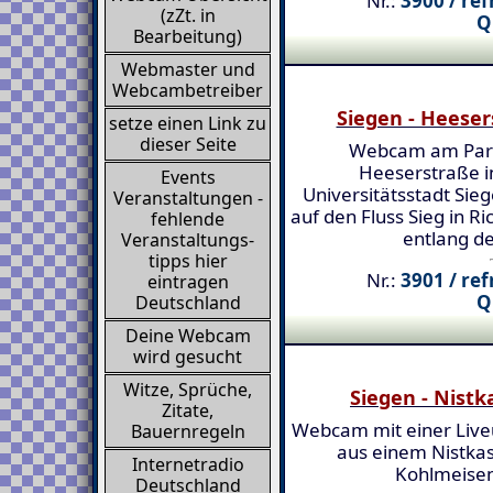
Nr.:
3900 / re
(zZt. in
Q
Bearbeitung)
Webmaster und
Webcambetreiber
Siegen - Heese
setze einen Link zu
dieser Seite
Webcam am Par
Heeserstraße i
Events
Universitätsstadt Sieg
Veranstaltungen -
auf den Fluss Sieg in R
fehlende
entlang d
Veranstaltungs-
tipps hier
Nr.:
3901 / re
eintragen
Q
Deutschland
Deine Webcam
wird gesucht
Witze, Sprüche,
Siegen - Nistk
Zitate,
Webcam mit einer Liv
Bauernregeln
aus einem Nistkas
Internetradio
Kohlmeise
Deutschland