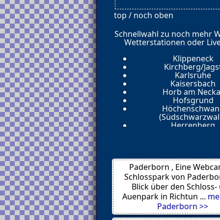
top / noch oben
Schnellwahl zu noch mehr 
Wetterstationen oder Liv
Klippeneck
Kirchberg/Jags
Karlsruhe
Kaisersbach
Horb am Necka
Hofsgrund
Höchenschwan
(Südschwarzwal
Herrenberg
Heilbronn
Heidelberg
Hechingen
Gütenbach
Paderborn , Eine Webca
Gernsbach
Gengenbach
Schlosspark von Paderbo
Geislingen a. d. St
Blick über den Schloss-
Fützen
Auenpark in Richtun ...
me
Furtwangen
Paderborn >>
Friedrichshafe
Konstanz