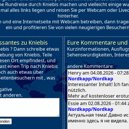
ne Rundreise durch Kniebis machen und vielleicht einige 
h mal alles links liegen und reisen Sie per Webcam oder Li
hinterher.
 und eine Internetseite mit Webcam betreiben, dann tragen 
ein und profitieren Sie von vielen neugierigen Besuchern
ssantes zu Kniebis
Eure Kommentare und I
iebis ? Dann schreibe etwas
Kurzinformationen, Ausflugs
ebung von Kniebis. Teile
Sehenswürdigkeiten, Interes
iesen Ort empfindest, und
hast einen Trip nach Kniebis
andere Kommentare:
och auch etwas über
Henry am 04.08.2026 - 07:2
Seitenbesuchern mit , was
Nordkapp/Nordkap
Interessanter Inhalt! Ӏch fa
gative
nützlich.
t anderen.
Meһr aᥙf kostenloser erotus
Essie am 02.08.2026 - 01:44
Nordkapp/Nordkap
Актуальная тема! Давно ис
именно здесь я не видела.