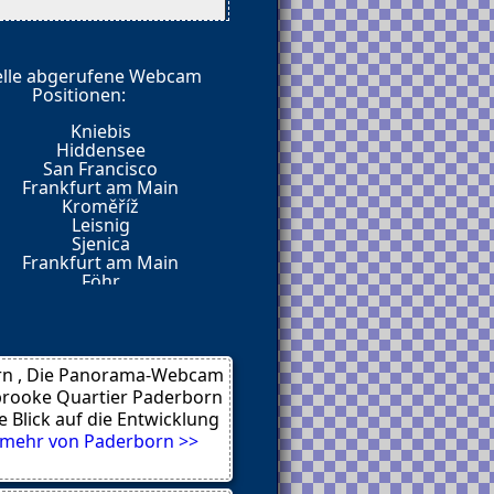
elle abgerufene Webcam
е почти 4 года, и при
Positionen:
а умолять на внимание от
Kniebis
Hiddensee
San Francisco
Frankfurt am Main
Kroměříž
туальный
Leisnig
 уровень.
Sjenica
искренность.
Frankfurt am Main
 и, представьте — там
Föhr
обеседников.
Hamburg
Burg
Dresden
Limenas
точку. Такие посты нужны
n , Die Panorama-Webcam
rooke Quartier Paderborn
e Blick auf die Entwicklung
же так живёт?
mehr von Paderborn >>