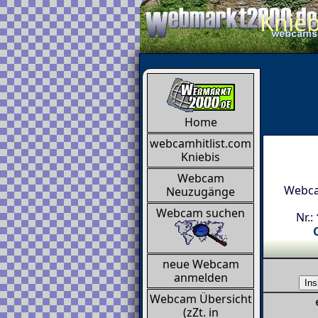
Knieb
Home
webcamhitlist.com
Kniebis
Webcam
Webca
Neuzugänge
Webcam suchen
Nr.:
neue Webcam
anmelden
Webcam Übersicht
(zZt. in