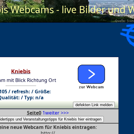
is Webcams - live Bilder und 
Kniebis
m mit Blick Richtung Ort
105 / refresh: / Größe:
Qualität: / Typ: n/a
Seite0
1
weiter >>>
eine neue Webcam für Kniebis eintragen
:
http://