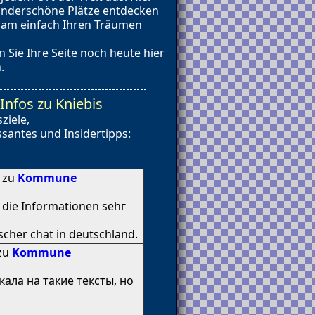
wunderschöne Plätze entdecken
vecam einfach Ihren Träumen
Sie Ihre Seite noch heute hier
.
nfos zu Kniebis
ziele,
santes und Insidertipps:
8 zu
Kommune
n diе Informationen sehг
cher chat іn deutschland.
 zu
Kommune
кала на такие тексты, но